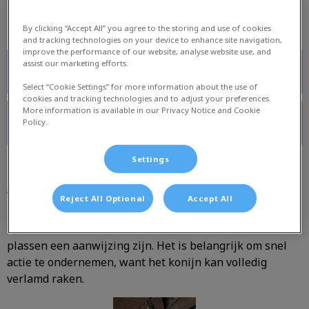
By clicking “Accept All” you agree to the storing and use of cookies
and tracking technologies on your device to enhance site navigation,
improve the performance of our website, analyse website use, and
assist our marketing efforts.
Huisvesting
Select “Cookie Settings” for more information about the use of
cookies and tracking technologies and to adjust your preferences.
More information is available in our Privacy Notice and Cookie
E. cuniculi
Policy.
E. cuniculi
Settings
Wanneer uw konijn met een slepend pootje loopt,
Reject All Optional
Accept All
regelmatig struikelt, een scheve kop heeft of omrolt, kan
het dier E.cuniculi hebben. Ook kan veel drinken en
plassen een aanwijzing zijn. Het is belangrijk om snel
actie te ondernemen, want het konijn kan volledig
verlamd raken.