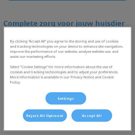
Complete zorg voor jouw huisdier
By clicking “Accept All” you agree to the storing and use of cookies
De gezondheid van je huisdier vraagt om regelmatige
and tracking technologies on your device to enhance site navigation,
aandacht. Door tijdige
vaccinaties
en regelmatige
improve the performance of our website, analyse website use, and
assist our marketing efforts.
controles kunnen veel gezondheidsproblemen vroeg
worden opgespoord of zelfs voorkomen. Je kunt bij ons
Select “Cookie Settings” for more information about the use of
cookies and tracking technologies and to adjust your preferences.
terecht voor vrijwel alle vormen van diergeneeskundige
More information is available in our Privacy Notice and Cookie
zorg.
Policy.
Op deze pagina vind je meer informatie over de
Settings
verschillende behandelingen en diensten die wij bieden.
Reject All Optional
Accept All