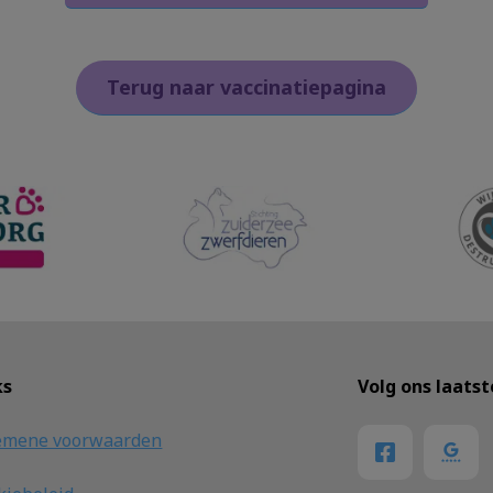
Terug naar vaccinatiepagina
ks
Volg ons laats
emene voorwaarden