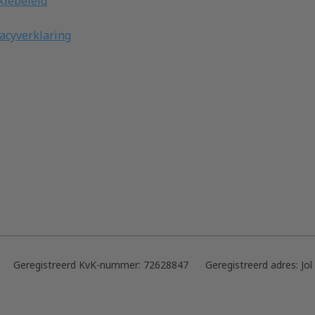
kiebeleid
vacyverklaring
Geregistreerd KvK-nummer:
72628847
Geregistreerd adres:
Jol