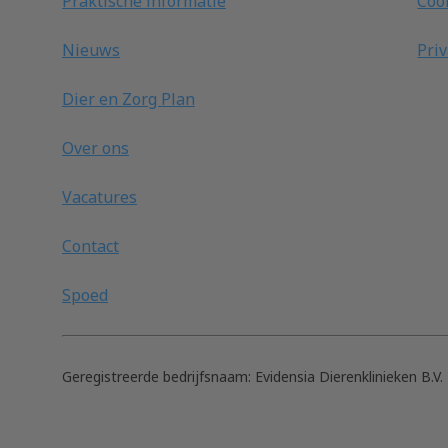
Praktische informatie
Coo
Nieuws
Pri
Dier en Zorg Plan
Over ons
Vacatures
Contact
Spoed
Geregistreerde bedrijfsnaam:
Evidensia Dierenklinieken B.V.