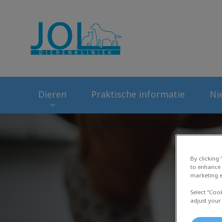
Homepage Dierenk
Dieren
Praktische informatie
Ni
By clicking
to enhance 
marketing e
Select “Coo
adjust your