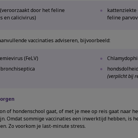
 (veroorzaakt door het feline
kattenziekte 
 en calicivirus)
feline parvov
anvullende vaccinaties adviseren, bijvoorbeeld:
kemievirus (FeLV)
Chlamydophil
 bronchiseptica
hondsdolheid
(verplicht bij 
zorgen
ion of hondenschool gaat, of met je mee op reis gaat naar h
zijn. Omdat sommige vaccinaties een inwerktijd hebben, is h
n. Zo voorkom je last-minute stress.