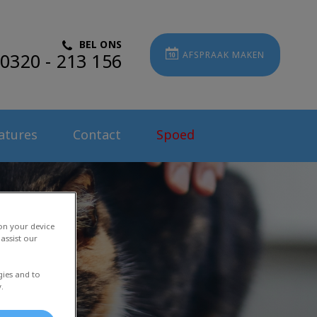
BEL ONS
0320 - 213 156
AFSPRAAK MAKEN
atures
Contact
Spoed
 on your device
assist our
gies and to
.