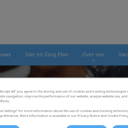
liniek Jol
euws
Dier en Zorg Plan
Over ons
Vac
 “Accept All” you agree to the storing and use of cookies and tracking technologies
site navigation, improve the performance of our website, analyse website use, and 
fforts.
kie Settings” for more information about the use of cookies and tracking technolo
 preferences. More information is available in our Privacy Notice and Cookie Policy