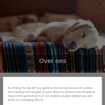
Over ons
Maak kennis met Dierenkliniek
By clicking “Accept All” you agree to the storing and use of cookies
and tracking technologies on your device to enhance site navigation,
Jol
improve the performance of our website, analyse website use, and
assist our marketing efforts.