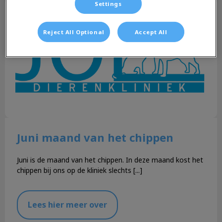
Juni maand van het chippen
Settings
Reject All Optional
Accept All
Juni maand van het chippen
Juni is de maand van het chippen. In deze maand kost het
chippen bij ons op de kliniek slechts [...]
Lees hier meer over